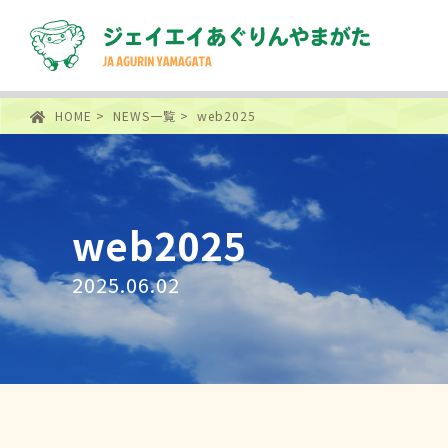
HOME
>
NEWS一覧
> web2025
web2025
2025.06.02