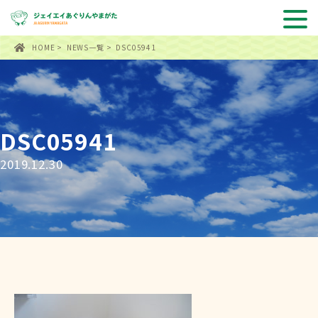
HOME
>
NEWS一覧
> DSC05941
DSC05941
2019.12.30