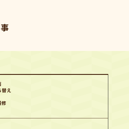
工事
面
ち替え
補修