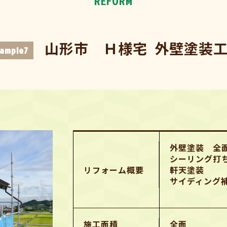
REFORM
山形市 Ｈ様宅 外壁塗装
ample7
外壁塗装 全
シーリング打
リフォーム概要
軒天塗装
サイディング
施工面積
全面