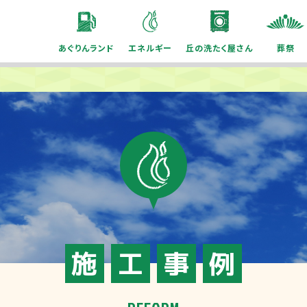
あぐりんランド
エネルギー
丘の洗たく屋さん
葬祭
施
工
事
例