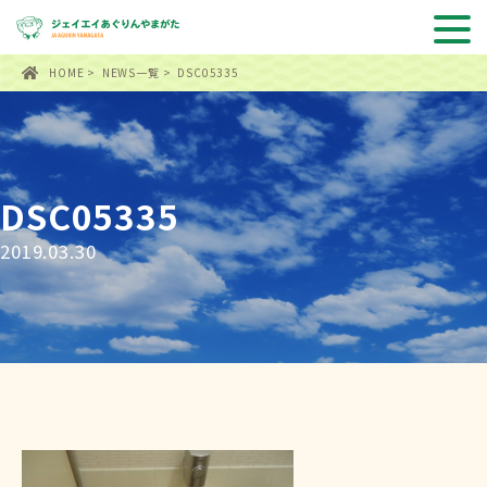
HOME
>
NEWS一覧
> DSC05335
DSC05335
2019.03.30