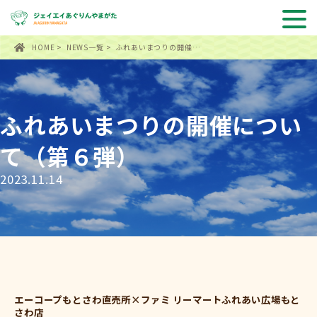
HOME
>
NEWS一覧
> ふれあいまつりの開催…
ふれあいまつりの開催につい
て（第６弾）
2023.11.14
エーコープもとさわ直売所×ファミ リーマートふれあい広場もと
さわ店