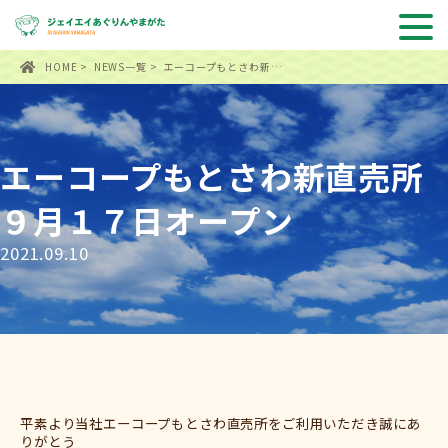
HOME
>
NEWS一覧
> エーコープもとさわ新…
エーコープもとさわ新直売所
９月１７日オープン
2021.09.10
平素より当社エーコープもとさわ直売所をご利用いただき誠にあ
りがとう