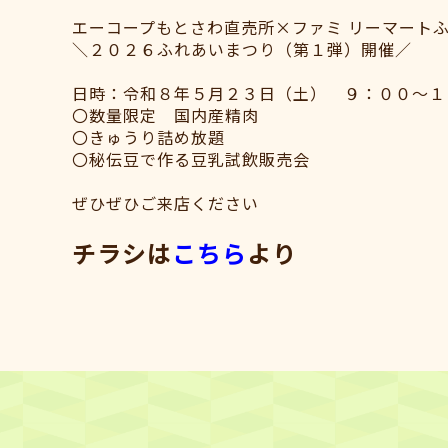
エーコープもとさわ直売所×ファミ リーマート
＼２０２６ふれあいまつり（第１弾）開催／
日時：令和８年５月２３日（土） ９：００～１
〇数量限定 国内産精肉
〇きゅうり詰め放題
〇秘伝豆で作る豆乳試飲販売会
ぜひぜひご来店ください
チラシは
こちら
より