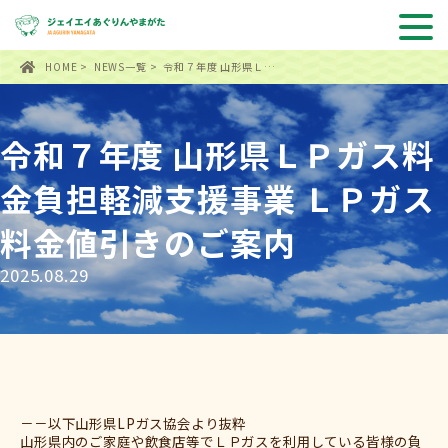
HOME
>
NEWS一覧
> 令和７年度 山形県Ｌ…
令和７年度 山形県ＬＰガス料
金負担軽減支援事業 ＬＰガス
料金値引きのご案内
2025.08.29
－－以下山形県LPガス協会より抜粋
山形県内のご家庭や飲食店等でＬＰガスを利用している皆様の負