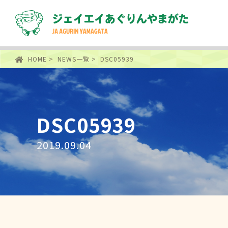
HOME
>
NEWS一覧
> DSC05939
DSC05939
2019.09.04