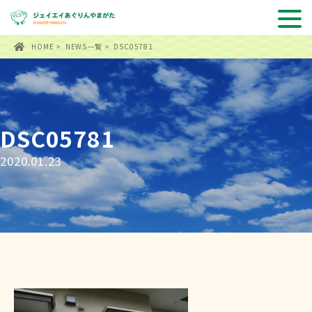
HOME
>
NEWS一覧
> DSC05781
DSC05781
2020.01.23